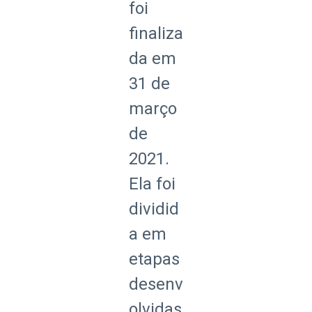
foi
finaliza
da em
31 de
março
de
2021.
Ela foi
dividid
a em
etapas
desenv
olvidas