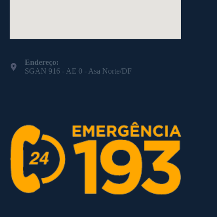
Endereço:
SGAN 916 - AE 0 - Asa Norte/DF