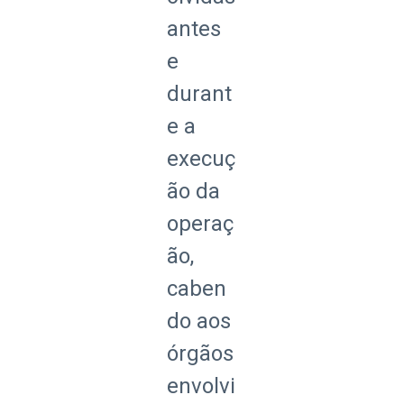
antes
e
durant
e a
execuç
ão da
operaç
ão,
caben
do aos
órgãos
envolvi