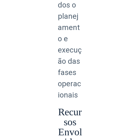
dos o
planej
ament
o e
execuç
ão das
fases
operac
ionais
Recur
sos
Envol