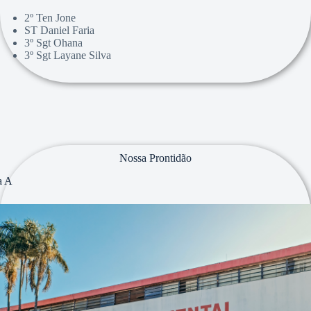
2º Ten Jone
ST Daniel Faria
3º Sgt Ohana
3º Sgt Layane Silva
Nossa Prontidão
a A