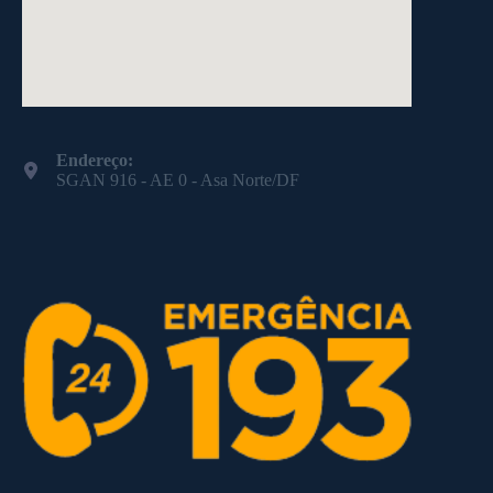
Endereço:
SGAN 916 - AE 0 - Asa Norte/DF