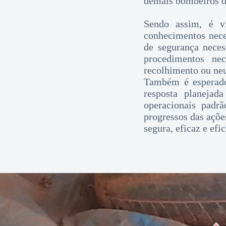
demais bombeiros 
Sendo assim, é vi
conhecimentos neces
de segurança neces
procedimentos nec
recolhimento ou neu
Também é esperado
resposta planejad
operacionais padr
progressos das açõe
segura, eficaz e efic