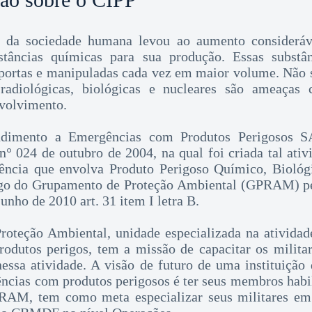
 da sociedade humana levou ao aumento consideráv
stâncias químicas para sua produção. Essas substân
nsportas e manipuladas cada vez em maior volume. Não 
radiológicas, biológicas e nucleares são ameaças
volvimento.
dimento a Emergências com Produtos Perigosos SA
 n° 024 de outubro de 2004, na qual foi criada tal ativ
ência que envolva Produto Perigoso Químico, Biológ
argo do Grupamento de Proteção Ambiental (GPRAM) p
unho de 2010 art. 31 item I letra B.
oteção Ambiental, unidade especializada na atividad
odutos perigos, tem a missão de capacitar os milita
a atividade. A visão de futuro de uma instituição
ncias com produtos perigosos é ter seus membros habil
RAM, tem como meta especializar seus militares em 