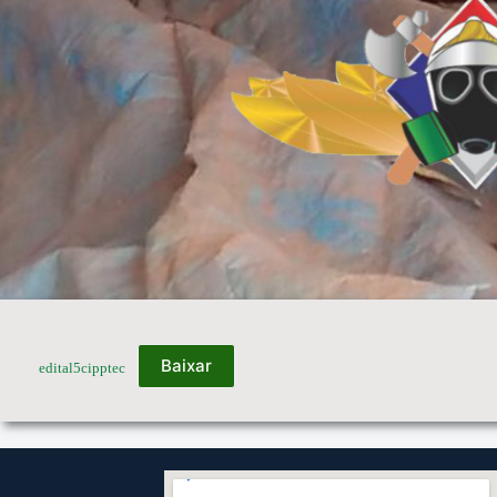
Baixar
edital5cipptec