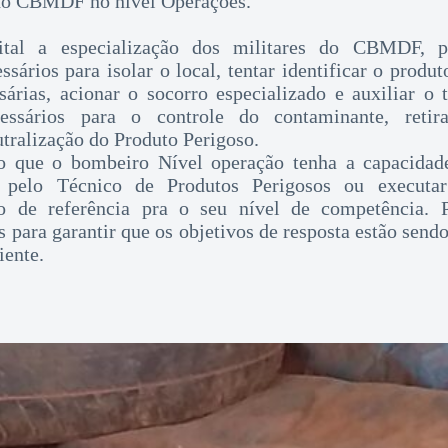
do CBMDF no nível Operações.
tal a especialização dos militares do CBMDF, p
sários para isolar o local, tentar identificar o produ
sárias, acionar o socorro especializado e auxiliar o 
essários para o controle do contaminante, reti
tralização do Produto Perigoso.
 que o bombeiro Nível operação tenha a capacidad
a pelo Técnico de Produtos Perigosos ou executa
ão de referência pra o seu nível de competência. P
s para garantir que os objetivos de resposta estão send
iente.