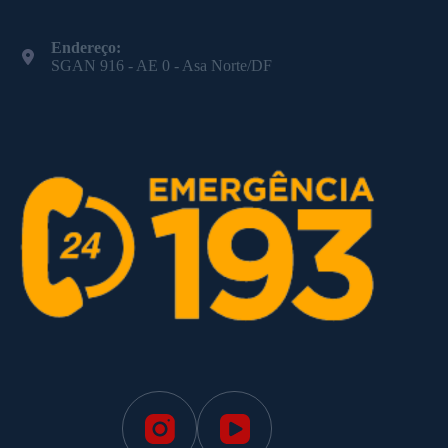
Endereço:
SGAN 916 - AE 0 - Asa Norte/DF