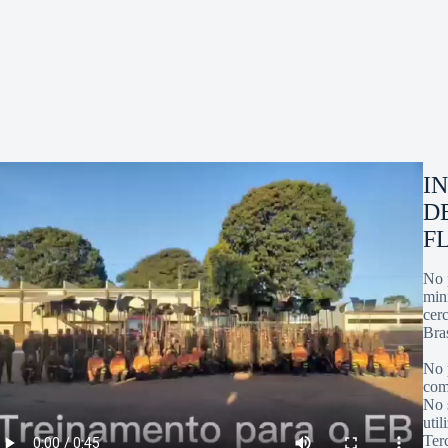
I
D
F
No 
min
cer
Bras
No 
com
No 
uti
Terc