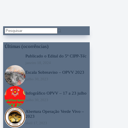
Sem
resultados
Últimas (ocorrências)
Publicado o Edital do 5º CIPP-Téc
janeiro 18, 2024
Escala Sobreaviso – OPVV 2023
julho 30, 2023
Infográfico OPVV – 17 a 23 julho
julho 30, 2023
Abertura Operação Verde Vivo –
2023
abril 17, 2023