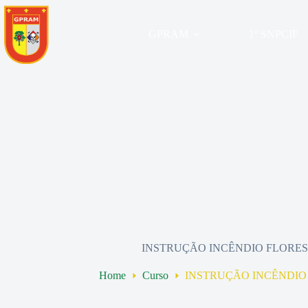
Pular
para
o
GPRAM
GPRAM
1º SNPCIF
conteúdo
INSTRUÇÃO INCÊNDIO FLORESTA
Home
Curso
INSTRUÇÃO INCÊNDIO F