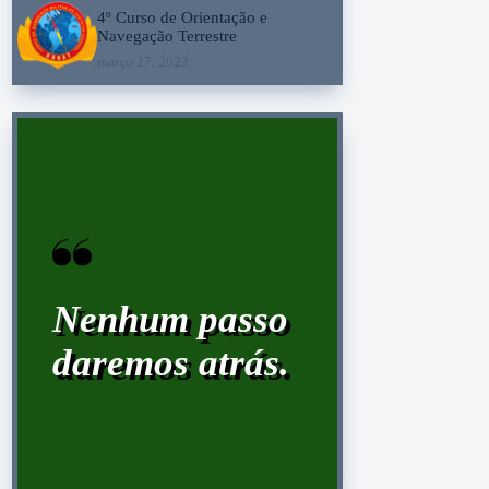
4º Curso de Orientação e
Navegação Terrestre
março 27, 2023
Nenhum passo
daremos atrás.