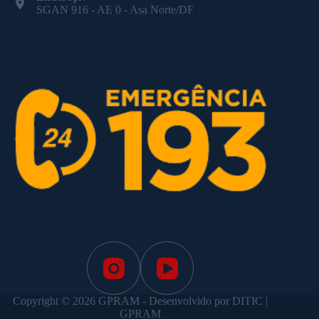
SGAN 916 - AE 0 - Asa Norte/DF
Copyright © 2026 GPRAM - Desenvolvido por DITIC |
GPRAM