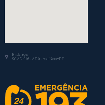
Endereço:
SGAN 916 - AE 0 - Asa Norte/DF