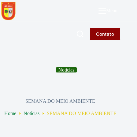
Pular
para
GPRAM
Menu
o
conteúdo
Contato
Notícias
SEMANA DO MEIO AMBIENTE
Home
Notícias
SEMANA DO MEIO AMBIENTE