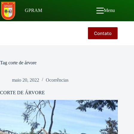
Pular
para
GPRAM
Menu
o
conteúdo
Contato
Tag
corte de árvore
maio 20, 2022
Ocorrências
CORTE DE ÁRVORE