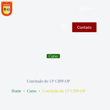
Pular
para
GPRAM
Menu
o
conteúdo
Contato
Curso
Conclusão do 13º CIPP-OP
Home
Curso
Conclusão do 13º CIPP-OP