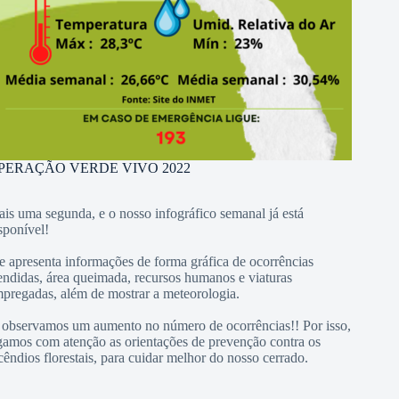
PERAÇÃO VERDE VIVO 2022
is uma segunda, e o nosso infográfico semanal já está
sponível!
e apresenta informações de forma gráfica de ocorrências
endidas, área queimada, recursos humanos e viaturas
pregadas, além de mostrar a meteorologia.
 observamos um aumento no número de ocorrências!! Por isso,
gamos com atenção as orientações de prevenção contra os
cêndios florestais, para cuidar melhor do nosso cerrado.