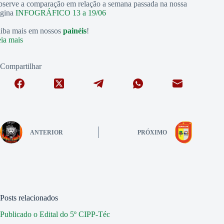
serve a comparação em relação a semana passada na nossa
ágina
INFOGRÁFICO 13 a 19/06
iba mais em nossos
painéis
!
:
ia mais
INFOGRÁFICO
SEMANAL
Compartilhar
DE
20
A
26/06
ANTERIOR
PRÓXIMO
Posts relacionados
Publicado o Edital do 5º CIPP-Téc