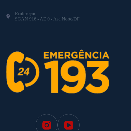
Endereço:
SGAN 916 - AE 0 - Asa Norte/DF