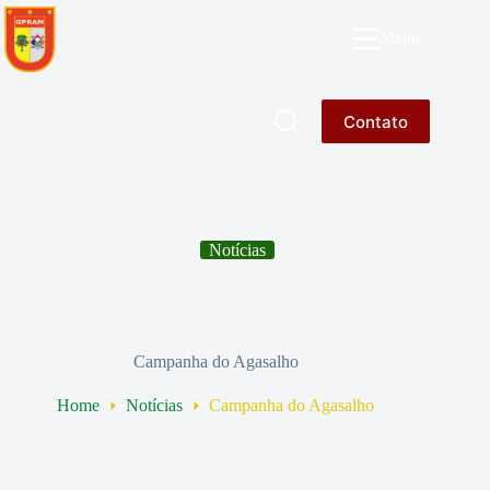
Pular
para
GPRAM
Menu
o
conteúdo
Contato
Notícias
Campanha do Agasalho
Home
Notícias
Campanha do Agasalho