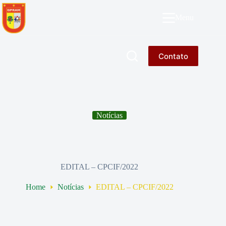
Pular
para
GPRAM
Menu
o
conteúdo
Contato
Notícias
EDITAL – CPCIF/2022
Home
Notícias
EDITAL – CPCIF/2022