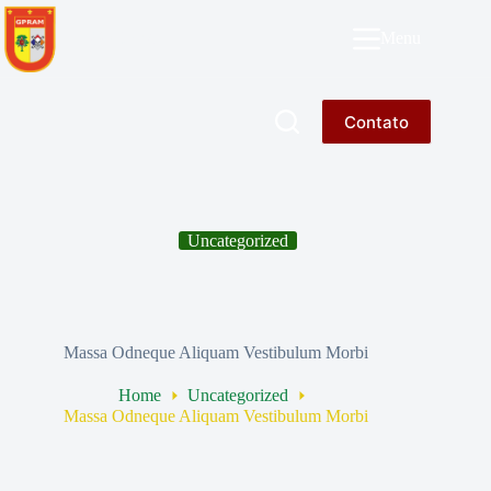
Pular
para
GPRAM
Menu
o
conteúdo
Contato
Uncategorized
Massa Odneque Aliquam Vestibulum Morbi
Home
Uncategorized
Massa Odneque Aliquam Vestibulum Morbi