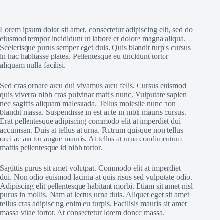
Lorem ipsum dolor sit amet, consectetur adipiscing elit, sed do
eiusmod tempor incididunt ut labore et dolore magna aliqua.
Scelerisque purus semper eget duis. Quis blandit turpis cursus
in hac habitasse platea. Pellentesque eu tincidunt tortor
aliquam nulla facilisi.
Sed cras ornare arcu dui vivamus arcu felis. Cursus euismod
quis viverra nibh cras pulvinar mattis nunc. Vulputate sapien
nec sagittis aliquam malesuada. Tellus molestie nunc non
blandit massa. Suspendisse in est ante in nibh mauris cursus.
Erat pellentesque adipiscing commodo elit at imperdiet dui
accumsan. Duis at tellus at urna. Rutrum quisque non tellus
orci ac auctor augue mauris. At tellus at urna condimentum
mattis pellentesque id nibh tortor.
Sagittis purus sit amet volutpat. Commodo elit at imperdiet
dui. Non odio euismod lacinia at quis risus sed vulputate odio.
Adipiscing elit pellentesque habitant morbi. Etiam sit amet nisl
purus in mollis. Nam at lectus urna duis. Aliquet eget sit amet
tellus cras adipiscing enim eu turpis. Facilisis mauris sit amet
massa vitae tortor. At consectetur lorem donec massa.