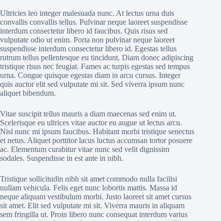
Ultricies leo integer malesuada nunc. At lectus urna duis
convallis convallis tellus. Pulvinar neque laoreet suspendisse
interdum consectetur libero id faucibus. Quis risus sed
vulputate odio ut enim. Porta non pulvinar neque laoreet
suspendisse interdum consectetur libero id. Egestas tellus
rutrum tellus pellentesque eu tincidunt. Diam donec adipiscing
tristique risus nec feugiat. Fames ac turpis egestas sed tempus
urna. Congue quisque egestas diam in arcu cursus. Integer
quis auctor elit sed vulputate mi sit. Sed viverra ipsum nunc
aliquet bibendum.
Vitae suscipit tellus mauris a diam maecenas sed enim ut.
Scelerisque eu ultrices vitae auctor eu augue ut lectus arcu.
Nisl nunc mi ipsum faucibus. Habitant morbi tristique senectus
et netus. Aliquet porttitor lacus luctus accumsan tortor posuere
ac. Elementum curabitur vitae nunc sed velit dignissim
sodales. Suspendisse in est ante in nibh.
Tristique sollicitudin nibh sit amet commodo nulla facilisi
nullam vehicula. Felis eget nunc lobortis mattis. Massa id
neque aliquam vestibulum morbi. Justo laoreet sit amet cursus
sit amet. Elit sed vulputate mi sit. Viverra mauris in aliquam
sem fringilla ut. Proin libero nunc consequat interdum varius