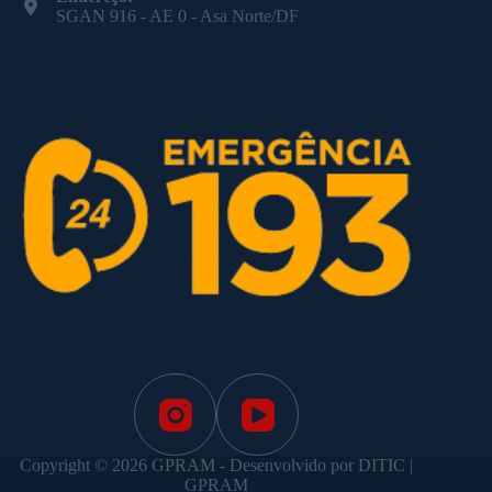
SGAN 916 - AE 0 - Asa Norte/DF
Copyright © 2026 GPRAM - Desenvolvido por DITIC |
GPRAM