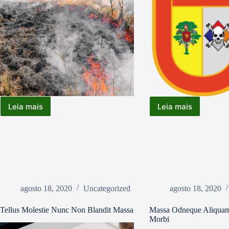
Leia mais
Leia mais
Escala
GPRAM
Sobreaviso
na
–
74º
OPVV
Reunião
2023
da
SBPC
agosto 18, 2020
Uncategorized
agosto 18, 2020
Tellus Molestie Nunc Non Blandit Massa
Massa Odneque Aliquam
Morbi