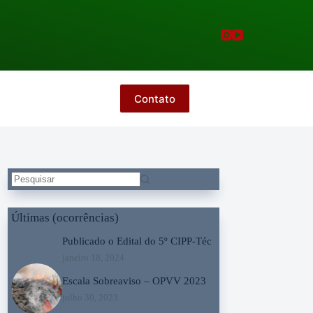
Contato
Sem
resultados
Últimas (ocorrências)
Publicado o Edital do 5º CIPP-Téc
janeiro 18, 2024
Escala Sobreaviso – OPVV 2023
julho 30, 2023