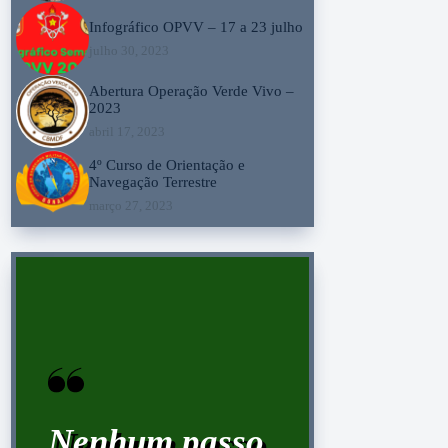
Infográfico OPVV – 17 a 23 julho
julho 30, 2023
Abertura Operação Verde Vivo –
2023
abril 17, 2023
4º Curso de Orientação e
Navegação Terrestre
março 27, 2023
Nenhum passo