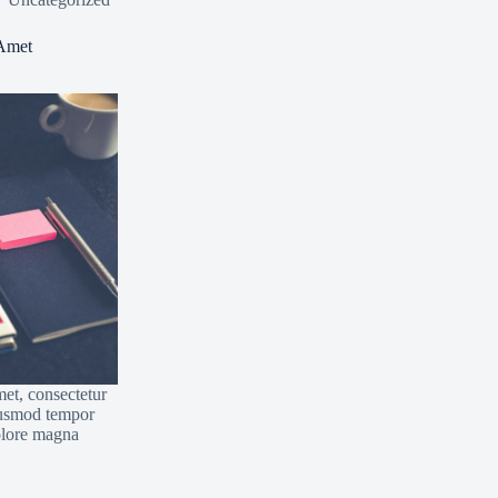
Suspendisse
 Amet
et, consectetur
eiusmod tempor
dolore magna