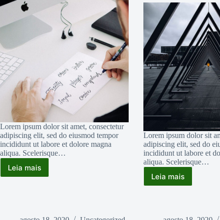
Lorem ipsum dolor sit amet, consectetur
adipiscing elit, sed do eiusmod tempor
Lorem ipsum dolor sit am
incididunt ut labore et dolore magna
adipiscing elit, sed do 
aliqua. Scelerisque…
incididunt ut labore et 
aliqua. Scelerisque…
Leia mais
Tellus
Leia mais
Massa
Molestie
Odneque
Nunc
Aliquam
Non
Vestibulum
Blandit
Morbi
Massa
agosto 18, 2020
Uncategorized
agosto 18, 2020