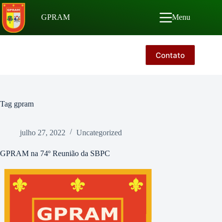
Pular
para
GPRAM
Menu
o
conteúdo
Contato
Tag
gpram
julho 27, 2022
Uncategorized
GPRAM na 74º Reunião da SBPC