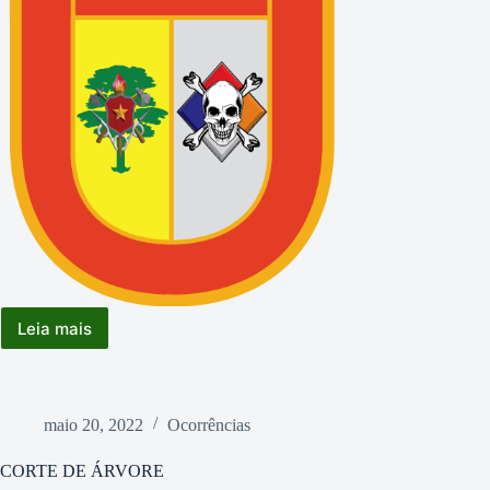
Leia mais
GPRAM
na
74º
Reunião
da
maio 20, 2022
Ocorrências
SBPC
CORTE DE ÁRVORE