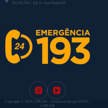
SGAN 916 - AE 0 - Asa Norte/DF
Copyright © 2026 GPRAM - Desenvolvido por DITIC |
GPRAM