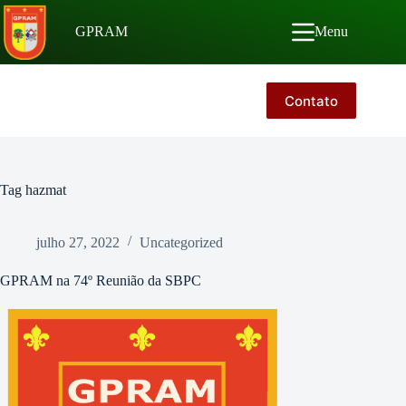
Pular
para
GPRAM
Menu
o
conteúdo
Contato
Tag
hazmat
julho 27, 2022
Uncategorized
GPRAM na 74º Reunião da SBPC