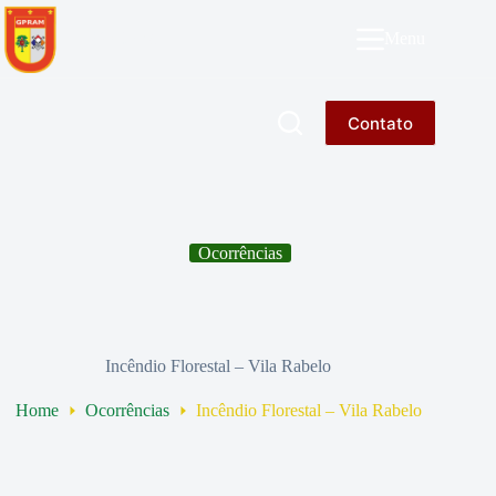
Pular
para
GPRAM
Menu
o
conteúdo
Contato
Ocorrências
Incêndio Florestal – Vila Rabelo
Home
Ocorrências
Incêndio Florestal – Vila Rabelo