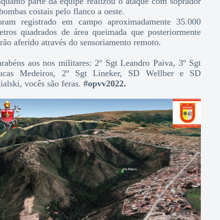
nquanto parte da equipe realizou o ataque com soprador
bombas costais pelo flanco a oeste.
oram registrado em campo aproximadamente 35.000
etros quadrados de área queimada que posteriormente
rão aferido através do sensoriamento remoto.
arabéns aos nos militares: 2º Sgt Leandro Paiva, 3º Sgt
ucas Medeiros, 2º Sgt Lineker, SD Wellber e SD
alski, vocês são feras.
#opvv2022.