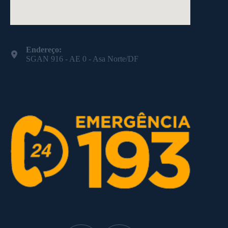
Endereço:
SGAN 916 - AE 0 - Asa Norte/DF