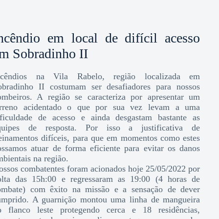
ncêndio em local de difícil acesso
m Sobradinho II
ncêndios na Vila Rabelo, região localizada em
obradinho II costumam ser desafiadores para nossos
ombeiros. A região se caracteriza por apresentar um
erreno acidentado o que por sua vez levam a uma
ificuldade de acesso e ainda desgastam bastante as
quipes de resposta. Por isso a justificativa de
reinamentos difíceis, para que em momentos como estes
ossamos atuar de forma eficiente para evitar os danos
bientais na região.
ossos combatentes foram acionados hoje 25/05/2022 por
olta das 15h:00 e regressaram as 19:00 (4 horas de
ombate) com êxito na missão e a sensação de dever
umprido. A guarnição montou uma linha de mangueira
o flanco leste protegendo cerca e 18 residências,