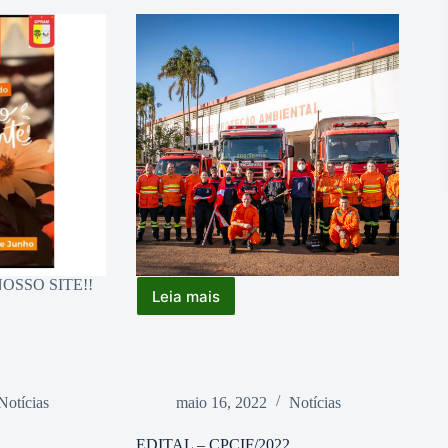
OSSO SITE!!
Leia mais
Visita
dos
Alunos
Colégio
Militar
Dom
Notícias
maio 16, 2022
Notícias
Pedro
II
EDITAL – CPCIF/2022