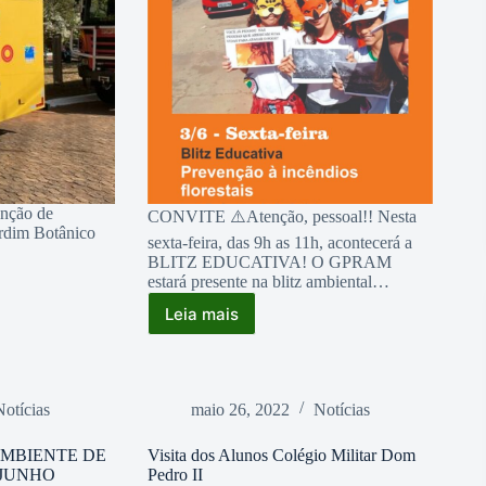
enção de
CONVITE ⚠️Atenção, pessoal!! Nesta
ardim Botânico
sexta-feira, das 9h as 11h, acontecerá a
BLITZ EDUCATIVA! O GPRAM
estará presente na blitz ambiental…
Leia mais
SEMANA
DO
MEIO
AMBIENTE
Notícias
maio 26, 2022
Notícias
AMBIENTE DE
Visita dos Alunos Colégio Militar Dom
 JUNHO
Pedro II