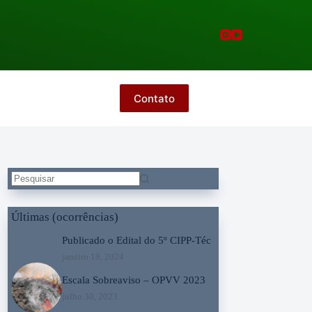
Contato
Sem
resultados
Últimas (ocorrências)
Publicado o Edital do 5º CIPP-Téc
janeiro 18, 2024
Escala Sobreaviso – OPVV 2023
julho 30, 2023