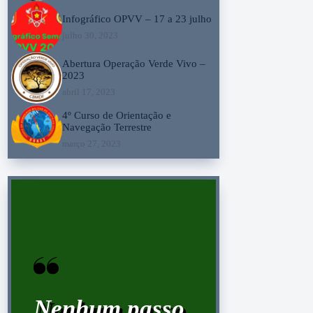
Infográfico OPVV – 17 a 23 julho
julho 30, 2023
Abertura Operação Verde Vivo –
2023
abril 17, 2023
4º Curso de Orientação e
Navegação Terrestre
março 27, 2023
Nenhum passo