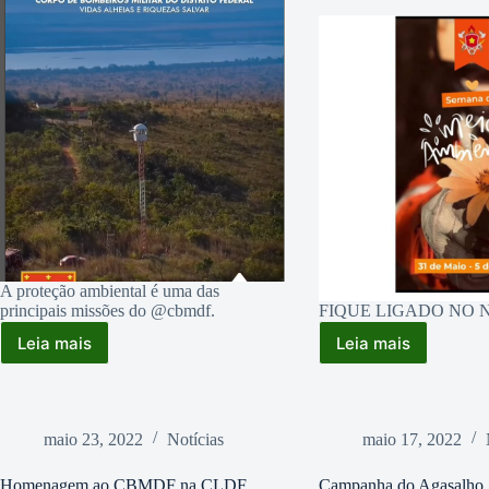
A proteção ambiental é uma das
principais missões do @cbmdf.
FIQUE LIGADO NO N
Leia mais
Leia mais
SEMANA
SEMANA
DO
DO
MEIO
MEIO
AMBIENTE
AMBIENTE
DE
maio 23, 2022
Notícias
maio 17, 2022
31
DE
Homenagem ao CBMDF na CLDF
Campanha do Agasalho