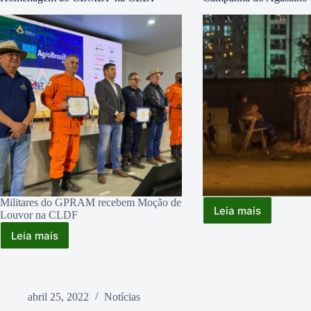
MAIO
A
05
DE
JUNHO
Militares do GPRAM recebem Moção de
Leia mais
Louvor na CLDF
Campanha
do
Leia mais
Homenagem
Agasalho
ao
CBMDF
na
CLDF
abril 25, 2022
Notícias